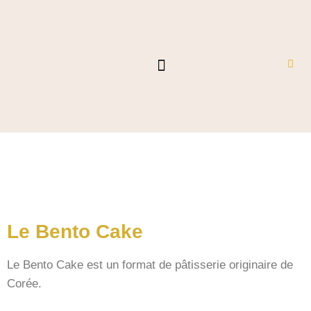
Aller
au
contenu
LES PATISSERIES
CAKES DESIGN
NOS CRÉATIONS
Le Bento Cake
Le Bento Cake est un format de pâtisserie originaire de
Corée.