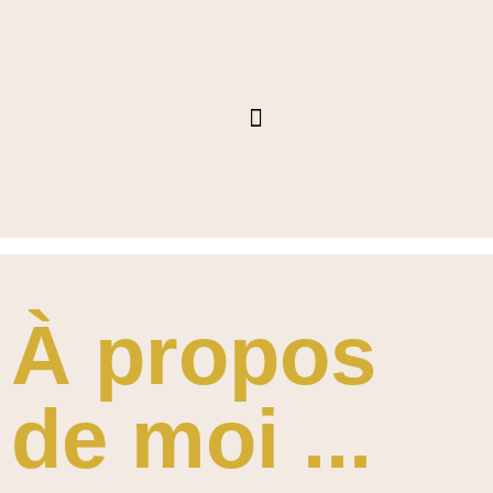
Aller
au
contenu
LES PATISSERIES
CAKES DESIGN
NOS CRÉATIONS
À propos
de moi ...